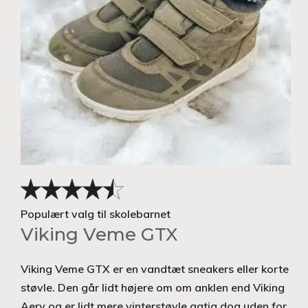
Populært valg til skolebarnet
Viking Veme GTX
Viking Veme GTX er en vandtæt sneakers eller korte
støvle. Den går lidt højere om om anklen end Viking
Aery og er lidt mere vinterstøvle agtig dog uden for.