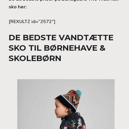
sko her:
[REXULTZ id=”2572″]
DE BEDSTE VANDTÆTTE
SKO TIL BØRNEHAVE &
SKOLEBØRN