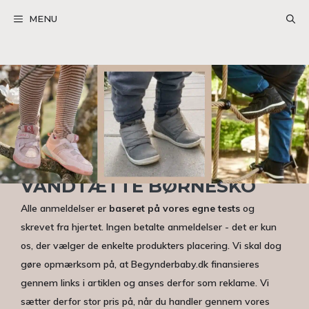
Hop
MENU
til
indhold
VANDTÆTTE BØRNESKO
Alle anmeldelser er
baseret på vores egne tests
og
skrevet fra hjertet. Ingen betalte anmeldelser - det er kun
os, der vælger de enkelte produkters placering. Vi skal dog
gøre opmærksom på, at Begynderbaby.dk finansieres
gennem links i artiklen og anses derfor som reklame. Vi
sætter derfor stor pris på, når du handler gennem vores