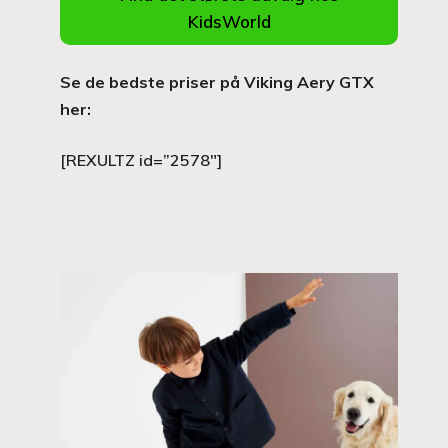
KidsWorld
Se de bedste priser på Viking Aery GTX
her:
[REXULTZ id=”2578″]