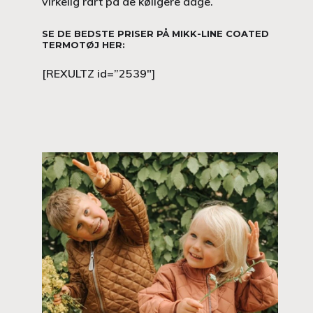
virkelig rart på de køligere dage.
SE DE BEDSTE PRISER PÅ MIKK-LINE COATED
TERMOTØJ HER:
[REXULTZ id=”2539″]