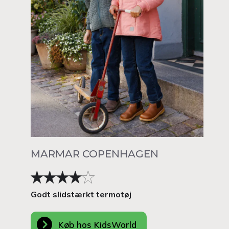
MARMAR COPENHAGEN
Godt slidstærkt termotøj
Køb hos KidsWorld