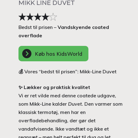
MIKK LINE DUVET
Bedst til prisen –
Vandskyende coated
overflade
Køb hos KidsWorld
💰 Vores “bedst til prisen”: Mikk-Line Duvet
✨
Lækker og praktisk kvalitet
Vi er ret vilde med denne coatede udgave,
som Mikk-Line kalder
Duvet
. Den varmer som
klassisk termotøj, men har en
overfladebehandling, der gør det
vandafvisende. Ikke vandtæt og ikke et
regnsæt – men helt perfekt til dug og let