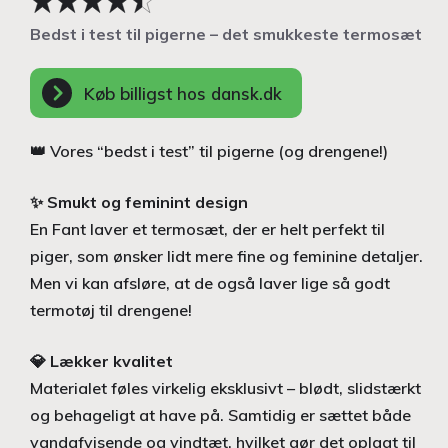
Bedst i test til pigerne – det smukkeste termosæt
Køb billigst hos dansk.dk
👑 Vores “bedst i test” til pigerne (og drengene!)
✨
Smukt og feminint design
En Fant laver et termosæt, der er helt perfekt til
piger, som ønsker lidt mere fine og feminine detaljer.
Men vi kan afsløre, at de også laver lige så godt
termotøj til drengene!
💎
Lækker kvalitet
Materialet føles virkelig eksklusivt – blødt, slidstærkt
og behageligt at have på. Samtidig er sættet både
vandafvisende og vindtæt, hvilket gør det oplagt til