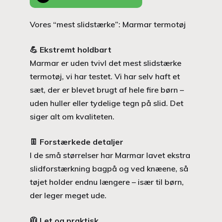
Vores “mest slidstærke”: Marmar termotøj
💪
Ekstremt holdbart
Marmar er uden tvivl det mest slidstærke
termotøj, vi har testet. Vi har selv haft et
sæt, der er blevet brugt af hele fire børn –
uden huller eller tydelige tegn på slid. Det
siger alt om kvaliteten.
👖
Forstærkede detaljer
I de små størrelser har Marmar lavet ekstra
slidforstærkning bagpå og ved knæene, så
tøjet holder endnu længere – især til børn,
der leger meget ude.
🧥
Let og praktisk