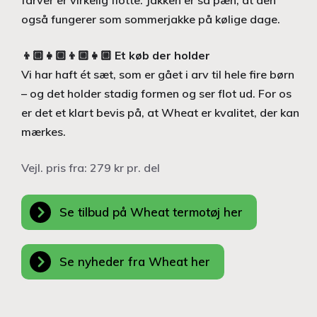
også fungerer som sommerjakke på kølige dage.
👦🏼👧🏼👦🏼👧🏼
Et køb der holder
Vi har haft ét sæt, som er gået i arv til hele fire børn
– og det holder stadig formen og ser flot ud. For os
er det et klart bevis på, at Wheat er kvalitet, der kan
mærkes.
Vejl. pris fra: 279 kr pr. del
Se tilbud på Wheat termotøj her
Se nyheder fra Wheat her