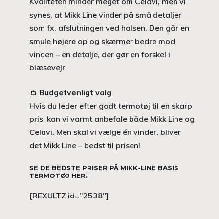
Kvaliteten minder meget om Celavi, men vi
synes, at Mikk Line vinder på små detaljer
som fx. afslutningen ved halsen. Den går en
smule højere op og skærmer bedre mod
vinden – en detalje, der gør en forskel i
blæsevejr.
👛
Budgetvenligt valg
Hvis du leder efter godt termotøj til en skarp
pris, kan vi varmt anbefale både Mikk Line og
Celavi. Men skal vi vælge én vinder, bliver
det Mikk Line – bedst til prisen!
SE DE BEDSTE PRISER PÅ MIKK-LINE BASIS
TERMOTØJ HER:
[REXULTZ id=”2538″]