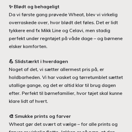
✨
Blødt og behageligt
Da vi første gang prøvede Wheat, blev vi virkelig
overraskede over, hvor blødt det føles. Det er lidt
tykkere end fx Mikk Line og Celavi, men stadig
perfekt under regntøjet på våde dage – og børnene
elsker komforten.
💪
Slidstærkt i hverdagen
Noget af det, vi sætter allermest pris på, er
holdbarheden. Vi har vasket og tørretumblet sættet
utallige gange, og det er altid klar til brug dagen
efter. Perfekt til børnefamilier, hvor tøjet skal kunne
klare lidt af hvert.
🎨
Smukke prints og farver
Wheat gør det svært at vælge – for alle prints og
farver er virkelig flotte. Jakken er så pæn, at den