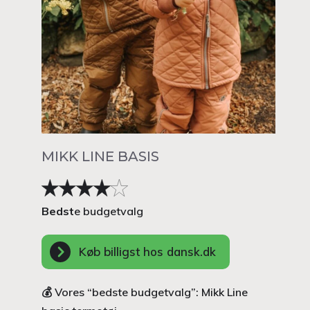
MIKK LINE BASIS
Bedst
e budgetvalg
Køb billigst hos dansk.dk
💰 Vores “bedste budgetvalg”: Mikk Line