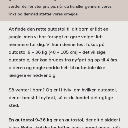
sætter derfor stor pris på, når du handler gennem vores
links og dermed støtter vores arbejde
At finde den rette autostol til dit barn er lidt en
jungle, men vi har forsøgt at gøre valget lidt
nemmere for dig. Vi har i denne test fokus på
autostol 9 – 36 kg (40 – 105 cm) – det vil sige
autostole, der kan bruges fra nyfødt og op til 4 års
alderen og nogle endda helt til autostole ikke
længere er nødvendig.
Så venter I barn? Og er I i tvivl om hvilken autostol,
der er bedst til nyfødt, så er du landet det rigtige
sted.
En autostol 9-36 kg
er en autostol, der altid sidder i
bilen. Baby skal derfor løftes over i noget andet, når