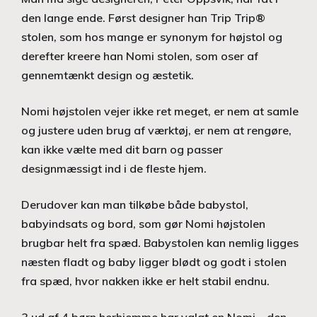
den lange ende. Først designer han Trip Trip®
stolen, som hos mange er synonym for højstol og
derefter kreere han Nomi stolen, som oser af
gennemtænkt design og æstetik.
Nomi højstolen vejer ikke ret meget, er nem at samle
og justere uden brug af værktøj, er nem at rengøre,
kan ikke vælte med dit barn og passer
designmæssigt ind i de fleste hjem.
Derudover kan man tilkøbe både babystol,
babyindsats og bord, som gør Nomi højstolen
brugbar helt fra spæd. Babystolen kan nemlig ligges
næsten fladt og baby ligger blødt og godt i stolen
fra spæd, hvor nakken ikke er helt stabil endnu.
3 ud af 4 børn herhjemme har valgt en Nomi – den