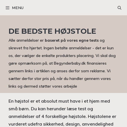
Hop
MENU
til
indhold
DE BEDSTE HØJSTOLE
Alle anmeldelser er
baseret på vores egne tests
og
skrevet fra hjertet. Ingen betalte anmeldelser - det er kun
os, der vælger de enkelte produkters placering. Vi skal dog
gøre opmærksom på, at Begynderbaby.dk finansieres
gennem links i artiklen og anses derfor som reklame. Vi
sætter derfor stor pris på, når du handler gennem vores
links og dermed støtter vores arbejde
En højstol er et absolut must have i et hjem med
små børn. Du kan herunder læse test og
anmeldelser af 4 forskellige højstole. Højstolene er
vurderet udefra sikkerhed, design, anvendelighed