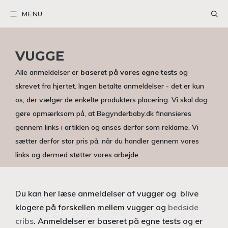
Hop
MENU
til
indhold
VUGGE
Alle anmeldelser er
baseret på vores egne tests
og
skrevet fra hjertet. Ingen betalte anmeldelser - det er kun
os, der vælger de enkelte produkters placering. Vi skal dog
gøre opmærksom på, at Begynderbaby.dk finansieres
gennem links i artiklen og anses derfor som reklame. Vi
sætter derfor stor pris på, når du handler gennem vores
links og dermed støtter vores arbejde
Du kan her læse anmeldelser af vugger og blive
klogere på forskellen mellem vugger og
bedside
cribs
. Anmeldelser er baseret på egne tests og er