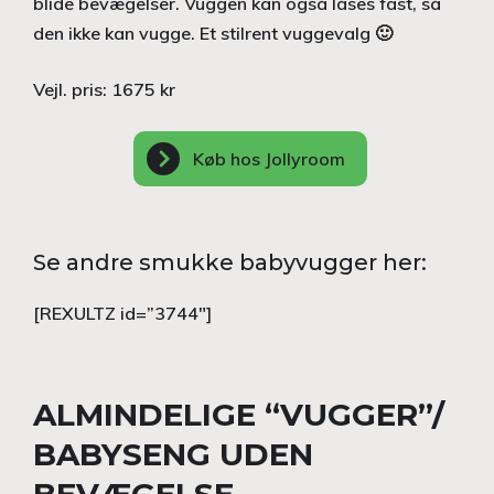
blide bevægelser. Vuggen kan også låses fast, så
den ikke kan vugge. Et stilrent vuggevalg 🙂
Vejl. pris: 1675 kr
Køb hos Jollyroom
Se andre smukke babyvugger her:
[REXULTZ id=”3744″]
ALMINDELIGE “VUGGER”/
BABYSENG UDEN