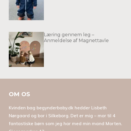
Læring gennem leg –
Anmeldelse af Magnettavle
OM OS
Kvinden bag begynderbaby.dk hedder Lisbeth
Nørgaard og bor i Silkeborg. Det er mig – mor til 4
fantastiske børn som jeg har med min mand Morten.