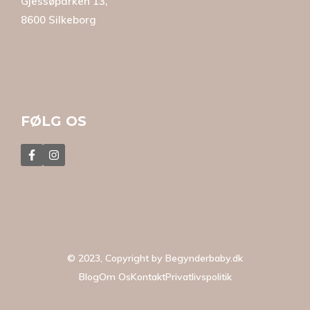
Gjessøparken 13,
8600 Silkeborg
FØLG OS
© 2023, Copyright by
Begynderbaby.dk
Blog
Om Os
Kontakt
Privatlivspolitik