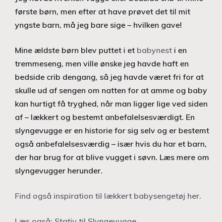
første børn, men efter at have prøvet det til mit
yngste barn, må jeg bare sige – hvilken gave!
Mine ældste børn blev puttet i et
babynest
i en
tremmeseng, men ville ønske jeg havde haft en
bedside crib dengang, så jeg havde været fri for at
skulle ud af sengen om natten for at amme og baby
kan hurtigt få tryghed, når man ligger lige ved siden
af – lækkert og bestemt anbefalelsesværdigt. En
slyngevugge er en historie for sig selv og er bestemt
også anbefalelsesværdig – især hvis du har et barn,
der har brug for at blive vugget i søvn. Læs mere om
slyngevugger herunder.
Find også inspiration til lækkert babysengetøj her.
Læs også: Stativ til Slyngevugge