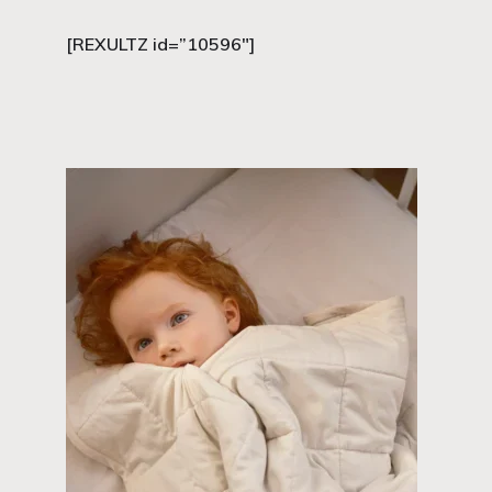
[REXULTZ id=”10596″]