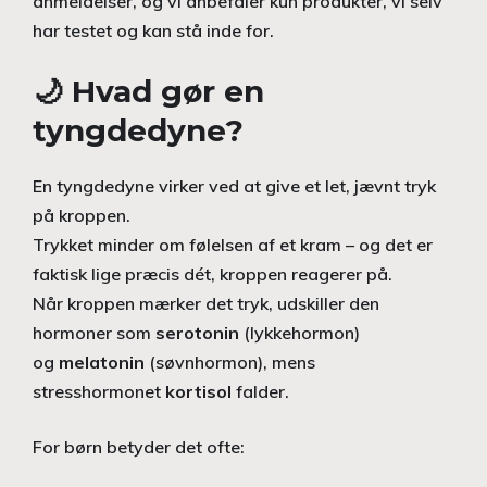
anmeldelser, og vi anbefaler kun produkter, vi selv
har testet og kan stå inde for.
🌙 Hvad gør en
tyngdedyne?
En tyngdedyne virker ved at give et let, jævnt tryk
på kroppen.
Trykket minder om følelsen af et kram – og det er
faktisk lige præcis dét, kroppen reagerer på.
Når kroppen mærker det tryk, udskiller den
hormoner som
serotonin
(lykkehormon)
og
melatonin
(søvnhormon), mens
stresshormonet
kortisol
falder.
For børn betyder det ofte: