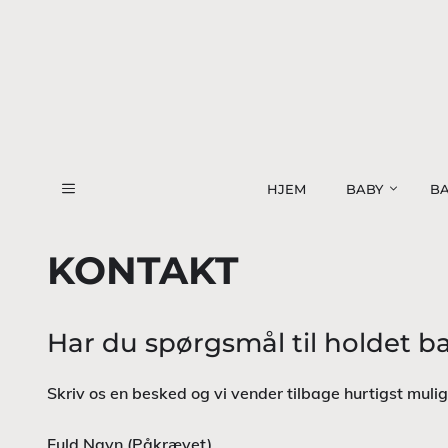
Hop
til
indhold
HJEM
BABY
BA
KONTAKT
Har du spørgsmål til holdet b
Skriv os en besked og vi vender tilbage hurtigst mulig
Fuld Navn (Påkrævet)