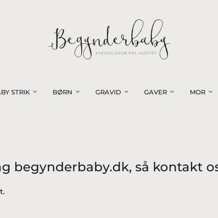
BY STRIK
BØRN
GRAVID
GAVER
MOR
ag begynderbaby.dk, så kontakt os
t.