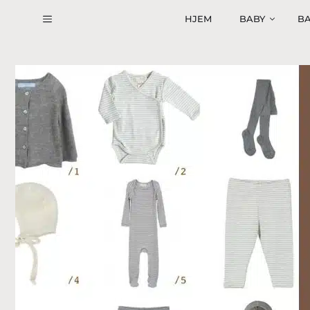
Hop
HJEM
BABY
BA
til
indhold