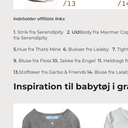
Indeholder affiliate links
1.
Strik fra Serendipity
2. Uld
Body fra Marmar C
fra Serendipity
5.
Hue fra Thats Mine
6.
Bukser fra Lalaby
7.
Tight
9.
Bluse fra Floss
10.
Jakke fra Engel
11.
Heldragt f
13.
Stofbleer fra Garbo & Friends
14.
Bluse fra Lala
Inspiration til babytøj i 