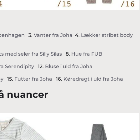
openhagen
3.
Vanter fra Joha
4.
Lækker stribet body
s med seler fra Silly Silas
8.
Hue fra FUB
ra Serendipity
12.
Bluse i uld fra Joha
by
15.
Futter fra Joha
16.
Køredragt i uld fra Joha
grå nuancer