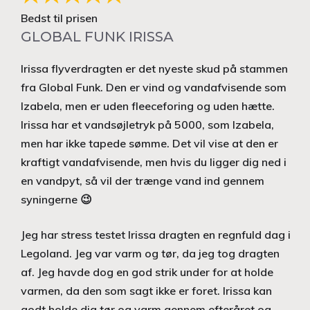
Bedst til prisen
GLOBAL FUNK IRISSA
Irissa flyverdragten er det nyeste skud på stammen
fra Global Funk. Den er vind og vandafvisende som
Izabela, men er uden fleeceforing og uden hætte.
Irissa har et vandsøjletryk på 5000, som Izabela,
men har ikke tapede sømme. Det vil vise at den er
kraftigt vandafvisende, men hvis du ligger dig ned i
en vandpyt, så vil der trænge vand ind gennem
syningerne 😉
Jeg har stress testet Irissa dragten en regnfuld dag i
Legoland. Jeg var varm og tør, da jeg tog dragten
af. Jeg havde dog en god strik under for at holde
varmen, da den som sagt ikke er foret. Irissa kan
godt holde dig tør og varm gennem efteråret og