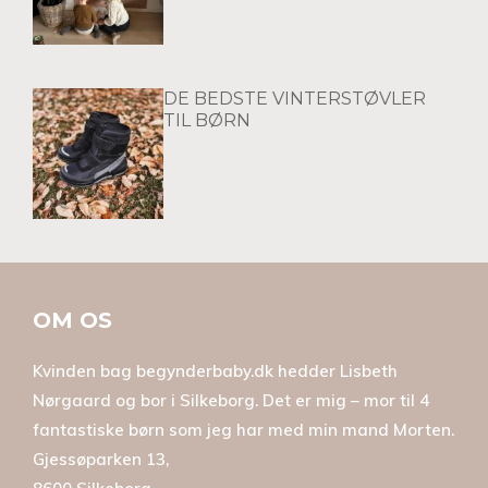
DE BEDSTE VINTERSTØVLER
TIL BØRN
OM OS
Kvinden bag begynderbaby.dk hedder Lisbeth
Nørgaard og bor i Silkeborg. Det er mig – mor til 4
fantastiske børn som jeg har med min mand Morten.
Gjessøparken 13,