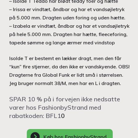
– Isolde T Teddo har blødt teddy foer og hætte
– Irissa er vindtæt, åndbar og har et vandsøjletryk
på 5.000 mm. Dragten uden foring og uden hætte.
– Izabela er vindtæt, åndbar og har et vandsøjletryk
på hele 5.000 mm. Dragten har hætte, fleeceforing,
tapede sømme og lange ærmer med vindstop
Isolde T er bestemt en lækker dragt, men den får
“kun” fire stjerner, da den ikke er vandskyende. OBS!
Dragterne fra Global Funk er lidt små i størrelsen.
Jeg bruger normalt 38/M, men har en L i dragten.
SPAR 10 % på i forvejen ikke nedsatte
varer hos FashionbyStrand med
rabatkoden: BFL1
0
Køb hos FashionbyStrand