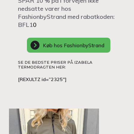
SPAR 10 % på i forvejen ikke
nedsatte varer hos
FashionbyStrand med rabatkoden:
BFL1
0
Køb hos FashionbyStrand
SE DE BEDSTE PRISER PÅ IZABELA
TERMODRAGTEN HER:
[REXULTZ id=”2325″]