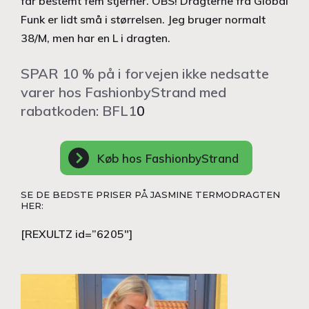
får bestemt fem stjerner. OBS! Dragterne fra Global
Funk er lidt små i størrelsen. Jeg bruger normalt
38/M, men har en L i dragten.
SPAR 10 % på i forvejen ikke nedsatte
varer hos FashionbyStrand med
rabatkoden: BFL1
0
Køb hos FashionbyStrand
SE DE BEDSTE PRISER PÅ JASMINE TERMODRAGTEN
HER:
[REXULTZ id=”6205″]