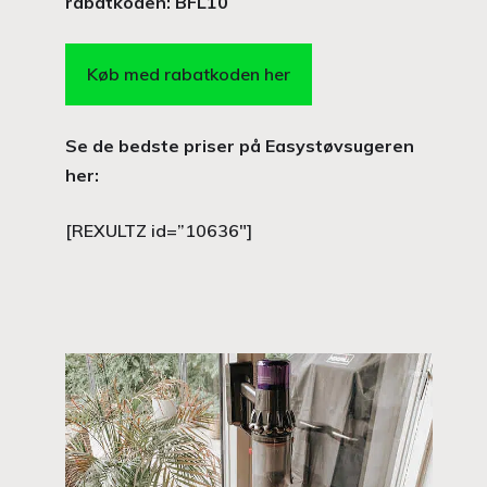
rabatkoden: BFL10
Køb med rabatkoden her
Se de bedste priser på Easystøvsugeren
her:
[REXULTZ id=”10636″]