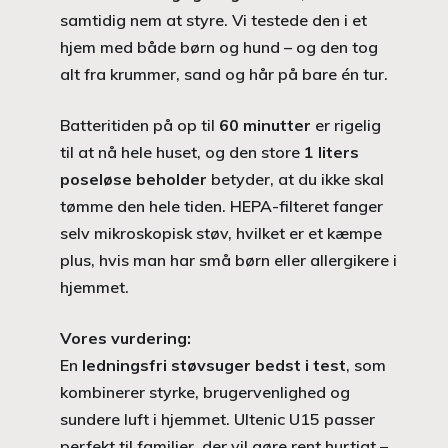
samtidig nem at styre. Vi testede den i et
hjem med både børn og hund – og den tog
alt fra krummer, sand og hår på bare én tur.
Batteritiden på op til
60 minutter
er rigelig
til at nå hele huset, og den store
1 liters
poseløse beholder
betyder, at du ikke skal
tømme den hele tiden. HEPA-filteret fanger
selv mikroskopisk støv, hvilket er et kæmpe
plus, hvis man har små børn eller allergikere i
hjemmet.
Vores vurdering:
En
ledningsfri støvsuger bedst i test
, som
kombinerer styrke, brugervenlighed og
sundere luft i hjemmet. Ultenic U15 passer
perfekt til familier, der vil gøre rent hurtigt –