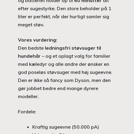
og batteriet holder op til
60 minutter
alt
efter sugestyrke. Den store beholder på 1
liter er perfekt, når der hurtigt samler sig
meget støv.
Vores vurdering:
Den bedste
ledningsfri støvsuger til
hundehår
– og et oplagt valg for familier
med kæledyr og alle andre der ønsker en
god poseløs støvsuger med høj sugeevne.
Den er ikke så fancy som Dyson, men den
gør jobbet bedre end mange dyrere
modeller.
Fordele:
Kraftig sugeevne (50.000 pA)