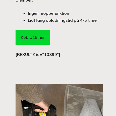
Ulemper:
Ingen moppefunktion
Lidt lang opladningstid på 4-5 timer
Køb U15 her
[REXULTZ id=”10899″]