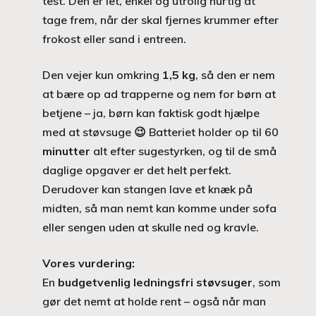
test. Den er let, enkel og utrolig hurtig at
tage frem, når der skal fjernes krummer efter
frokost eller sand i entreen.
Den vejer kun omkring
1,5 kg
, så den er nem
at bære op ad trapperne og nem for børn at
betjene – ja, børn kan faktisk godt hjælpe
med at støvsuge 😉 Batteriet holder op til 60
minutter
alt efter sugestyrken, og til de små
daglige opgaver er det helt perfekt.
Derudover kan stangen lave et knæk på
midten, så man nemt kan komme under sofa
eller sengen uden at skulle ned og kravle.
Vores vurdering:
En
budgetvenlig ledningsfri støvsuger
, som
gør det nemt at holde rent – også når man