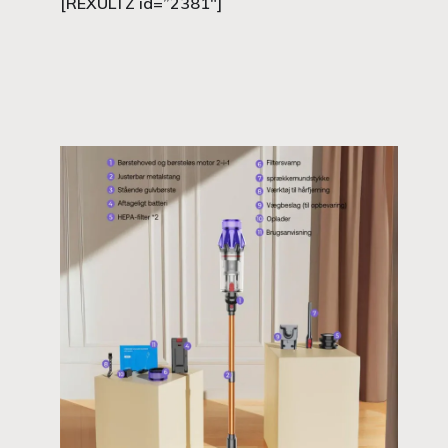
[REXULTZ id=”2381″]