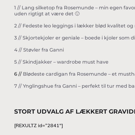
1 // Lang silketop fra Rosemunde – min egen favor
uden rigtigt at være det 🙂
2 // Fedeste leo leggings i lækker blød kvalitet o
3 // Skjortekjoler er geniale – boede i kjoler s
4 // Støvler fra Ganni
5 // Skindjakker – wardrobe must have
6 //
Blødeste cardigan fra Rosemunde – et mustha
7 // Ynglingshue fra Ganni – perfekt til tur med 
STORT UDVALG AF LÆKKERT GRAVID
[REXULTZ id=”2841″]