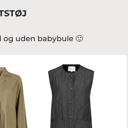
ETSTØJ
d og uden babybule 🙂