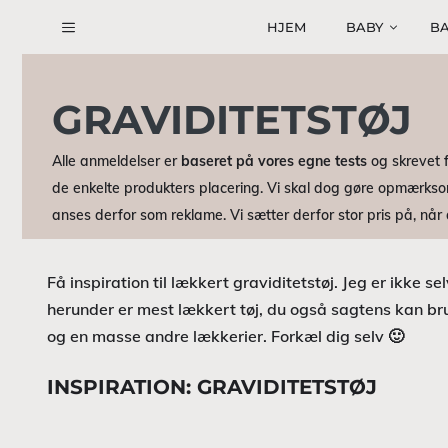
Hop
HJEM
BABY
BA
til
indhold
GRAVIDITETSTØJ
Alle anmeldelser er
baseret på vores egne tests
og skrevet f
de enkelte produkters placering. Vi skal dog gøre opmærkso
anses derfor som reklame. Vi sætter derfor stor pris på, nå
Få inspiration til lækkert graviditetstøj. Jeg er ikke se
herunder er mest lækkert tøj, du også sagtens kan bru
og en masse andre lækkerier. Forkæl dig selv 🙂
INSPIRATION: GRAVIDITETSTØJ