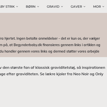
BY STRIK
BØRN
GRAVID
GAVER
MOR
ra hjertet. Ingen betalte anmeldelser - det er kun os, der vælger
m på, at Begynderbaby.dk finansieres gennem links i artiklen og
r du handler gennem vores links og dermed støtter vores arbejde
lv den største fan af klassisk graviditetstøj, så inspirationen
ge efter graviditeten. Se lækre kjoler fra Neo Noir og Only