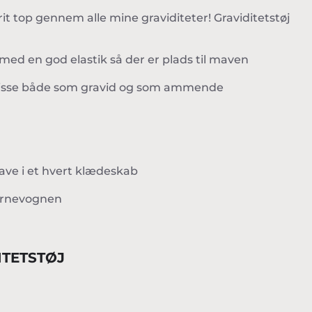
it top gennem alle mine graviditeter! Graviditetstøj
g med en god elastik så der er plads til maven
om disse både som gravid og som ammende
ve i et hvert klædeskab
barnevognen
ITETSTØJ