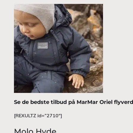
Se de bedste tilbud på MarMar Oriel
flyver
[REXULTZ id=”2710″]
Molo Hyde