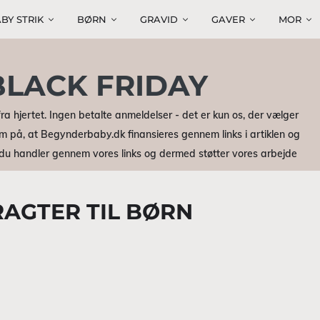
BY STRIK
BØRN
GRAVID
GAVER
MOR
BLACK FRIDAY
ra hjertet. Ingen betalte anmeldelser - det er kun os, der vælger
m på, at Begynderbaby.dk finansieres gennem links i artiklen og
r du handler gennem vores links og dermed støtter vores arbejde
RAGTER TIL BØRN