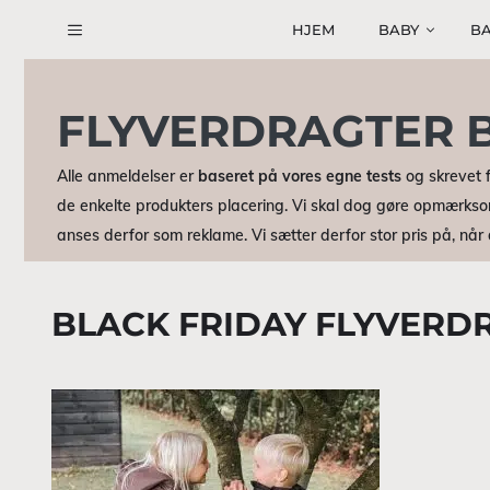
Hop
HJEM
BABY
BA
til
indhold
FLYVERDRAGTER 
Alle anmeldelser er
baseret på vores egne tests
og skrevet f
de enkelte produkters placering. Vi skal dog gøre opmærkso
anses derfor som reklame. Vi sætter derfor stor pris på, nå
BLACK FRIDAY FLYVERD