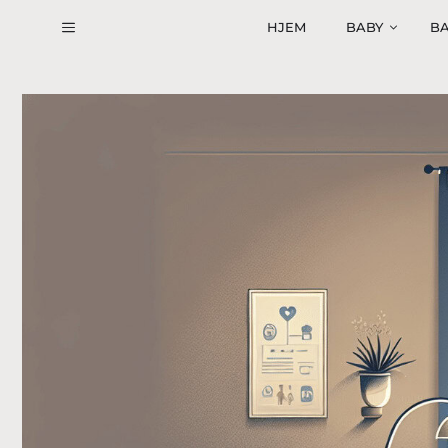
Hop
HJEM
BABY
BA
til
indhold