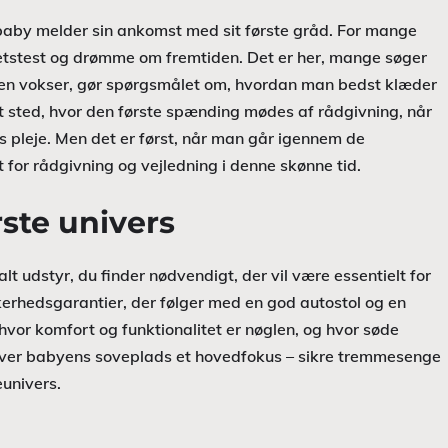
en baby melder sin ankomst med sit første gråd. For mange
tetstest og drømme om fremtiden. Det er her, mange søger
en vokser, gør spørgsmålet om, hvordan man bedst klæder
et sted, hvor den første spænding mødes af rådgivning, når
ets pleje. Men det er først, når man går igennem de
 for rådgivning og vejledning i denne skønne tid.
ste univers
lt udstyr, du finder nødvendigt, der vil være essentielt for
kerhedsgarantier, der følger med en god autostol og en
vor komfort og funktionalitet er nøglen, og hvor søde
bliver babyens soveplads et hovedfokus – sikre tremmesenge
eunivers.