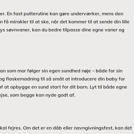
der. En fast putterutine kan gøre underværker, mens den
å mirakler til at ske, når det kommer til at sende din lille
ys søvnvaner, kan du bedre tilpasse dine egne vaner og
 man som mor følger sin egen sundhed nøje – både for sin
g flaskemadning til så småt at introducere din baby for
 af at opbygge en sund start for dit barn. Lyt til både egne
rejse, som begge kan nyde godt af.
skal fejres. Om det er en dåb eller navngivningsfest, kan det