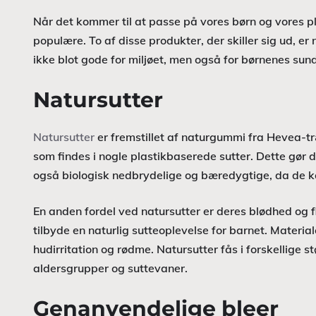
Når det kommer til at passe på vores børn og vores pl
populære. To af disse produkter, der skiller sig ud, e
ikke blot gode for miljøet, men også for børnenes su
Natursutter
Natursutter
er fremstillet af naturgummi fra Hevea-træ
som findes i nogle plastikbaserede sutter. Dette gør de
også biologisk nedbrydelige og bæredygtige, da de ko
En anden fordel ved natursutter er deres blødhed og fle
tilbyde en naturlig sutteoplevelse for barnet. Material
hudirritation og rødme. Natursutter fås i forskellige 
aldersgrupper og suttevaner.
Genanvendelige bleer