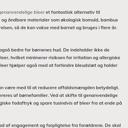
genanvendelige bleer
et fantastisk alternativ til
de og åndbare materialer som økologisk bomuld, bambus
rrelsen, så de kan vokse med barnet og bruges i flere år.
også bedre for børnenes hud. De indeholder ikke de
r, hvilket minimerer risikoen for irritation og allergiske
leer hjælper også med at forhindre bleudslæt og holder
kan være med til at reducere affaldsmængden betydeligt.
reres af børnefamilier. Ved at skifte til genanvendelige
giske fodaftryk og spare tusindvis af bleer fra at ende på
d af engagement og forpligtelse fra forældrene. De skal