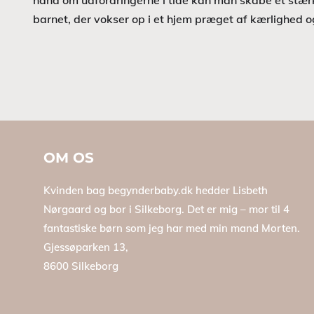
hånd om udfordringerne i tide kan man skabe et stærk
barnet, der vokser op i et hjem præget af kærlighed o
OM OS
Kvinden bag begynderbaby.dk hedder Lisbeth
Nørgaard og bor i Silkeborg. Det er mig – mor til 4
fantastiske børn som jeg har med min mand Morten.
Gjessøparken 13,
8600 Silkeborg