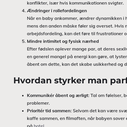
konflikter, især hvis kommunikationen svigter.
Ændringer i rollefordelingen
Når en baby ankommer, ændrer dynamikken i hje
mens den anden måske føler sig overset. Hvis m
arbejdsfordeling, kan det føre til frustrationer 
Mindre intimitet og fysisk nærhed
Efter fødslen oplever mange par, at deres sexl
en generel mangel på energi kan gøre, at lyst
åbent om dette, kan det skabe usikkerhed og d
Hvordan styrker man parf
Kommunikér åbent og ærligt
: Tal om følelser, 
problemer.
Prioritér tid sammen
: Selvom det kan være svæ
kaffe sammen, en filmaften, når babyen sover 
på
hotel
.