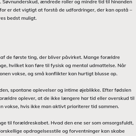
. Søvnunderskud, ændrede roller og mindre tid til hinanden
 er det vigtigt at forstå de udfordringer, der kan opstå –
ves bedst muligt.
af de første ting, der bliver påvirket. Mange forældre
ge, hvilket kan føre til fysisk og mental udmattelse. Når
ionen vokse, og små konflikter kan hurtigt blusse op.
en, spontane oplevelser og intime øjeblikke. Efter fødslen
rældre oplever, at de ikke længere har tid eller overskud til
 vokse, hvis ikke man aktivt prioriterer tid sammen.
nge til forældreskabet. Hvad den ene ser som omsorgsfuldt,
rskellige opdragelsesstile og forventninger kan skabe