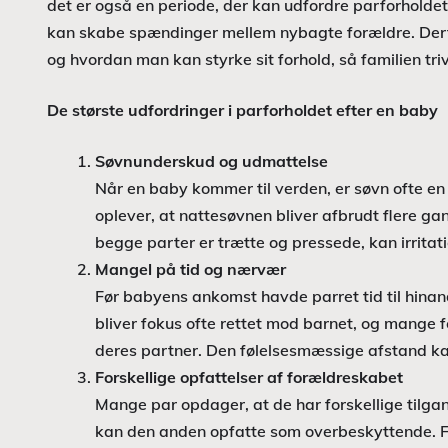
det er også en periode, der kan udfordre parforholdet
kan skabe spændinger mellem nybagte forældre. Derfor
og hvordan man kan styrke sit forhold, så familien tri
De største udfordringer i parforholdet efter en baby
Søvnunderskud og udmattelse
Når en baby kommer til verden, er søvn ofte en 
oplever, at nattesøvnen bliver afbrudt flere gan
begge parter er trætte og pressede, kan irritat
Mangel på tid og nærvær
Før babyens ankomst havde parret tid til hinand
bliver fokus ofte rettet mod barnet, og mange fo
deres partner. Den følelsesmæssige afstand kan
Forskellige opfattelser af forældreskabet
Mange par opdager, at de har forskellige tilga
kan den anden opfatte som overbeskyttende. Fo