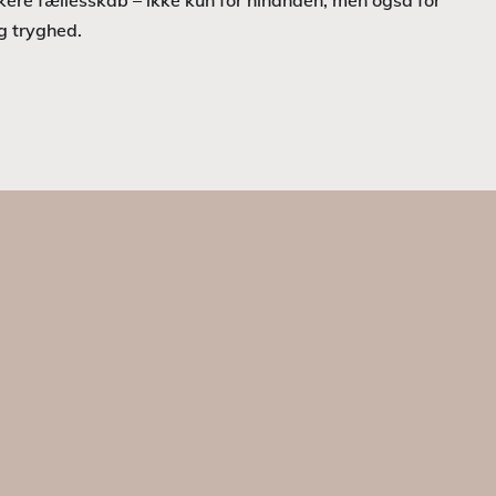
ere fællesskab – ikke kun for hinanden, men også for
g tryghed.