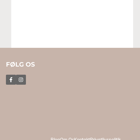
FØLG OS
Blog
Om Os
Kontakt
Privatlivspolitik