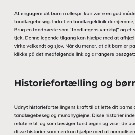
At engagere dit barn i rollespil kan være en god måd
tandlægebesøg. Indret en tandlægeklinik derhjemme, o
Brug en tandbørste som “tandlægens værktøj” og et spej
tjek. Denne legende tilgang kan hjælpe med at afhjælp
virke velkendt og sjov. Når du mener, at dit barn er pa
klikke på det medfølgende link og arrangere besøget
Historiefortælling og bø
Udnyt historiefortællingens kraft til at lette dit barn
tandlægebesøg og mundhygiejne. Disse historier inde
relatere til, og som besøger tandlægen og viser de po
disse historier sammen kan hjælpe med at normaliser