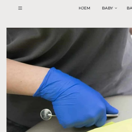
Hop
HJEM
BABY
BA
til
indhold