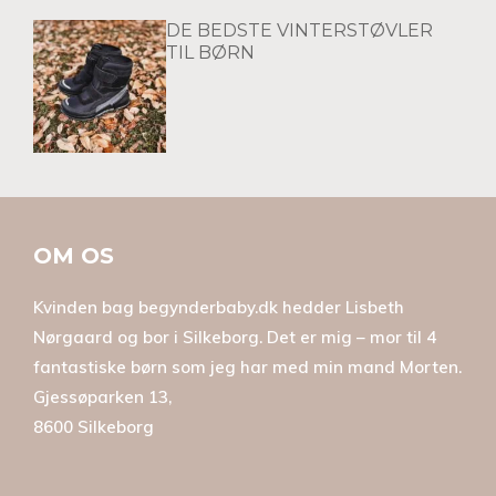
DE BEDSTE VINTERSTØVLER
TIL BØRN
OM OS
Kvinden bag begynderbaby.dk hedder Lisbeth
Nørgaard og bor i Silkeborg. Det er mig – mor til 4
fantastiske børn som jeg har med min mand Morten.
Gjessøparken 13,
8600 Silkeborg