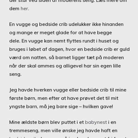
der står ved siden af moderens seng. Læs mere om
dem
her.
En vugge og bedside crib udelukker ikke hinanden
og mange er meget glade for at have begge
dele. En vugge kan nemt flyttes rundt i huset og
bruges i løbet af dagen, hvor en bedside crib er guld
værd om natten, så barnet ligger tæt på moderen
når der skal ammes og alligevel har sin egen lille
seng.
Jeg havde hverken vugge eller bedside crib til mine
første børn, men efter at have prøvet det til mit
yngste barn, må jeg bare sige – hvilken gave!
Mine ældste børn blev puttet i et
babynest
i en
tremmeseng, men ville ønske jeg havde haft en