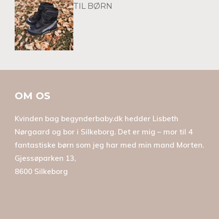
TIL BØRN
OM OS
Kvinden bag begynderbaby.dk hedder Lisbeth
Nørgaard og bor i Silkeborg. Det er mig – mor til 4
fantastiske børn som jeg har med min mand Morten.
Gjessøparken 13,
8600 Silkeborg